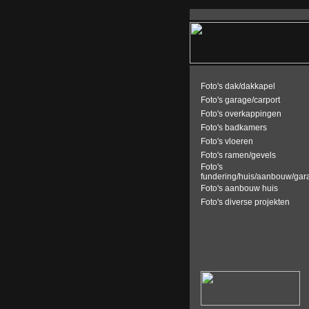
Foto's dak/dakkapel
Foto's garage/carport
Foto's overkappingen
Foto's badkamers
Foto's vloeren
Foto's ramen/gevels
Foto's
fundering/huis/aanbouw/gar
Foto's aanbouw huis
Foto's diverse projekten